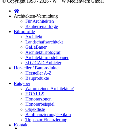
© Copyright 1998 - 2026 - W + W Medienwerk GmbH
Architekten-Vermittlung
Für Architekten
Bauherrenanfrage
Büroprofile
Architekt
Landschaftsarchitekt
GaLaBauer
Architekturfotograf
Architekturmodellbauer
3D / CAD Anbieter
Hersteller / Bauprodukte
Hersteller A-Z
Bauprodukte
Ratgeber
Warum einen Architekten?
HOAI 1-9
Honorarzonen
Honorarbeispiel
Objektliste
Baufinanzierungslexikon
Tipps zur Finanzierung
Kontakt