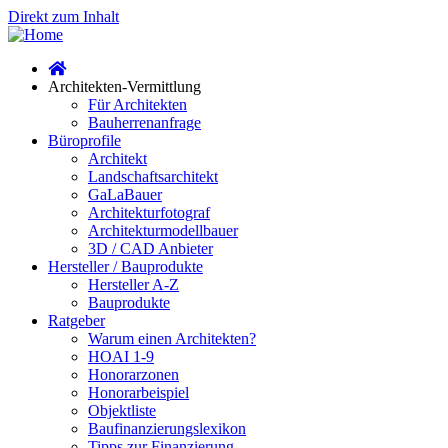
Direkt zum Inhalt
Architekten-Vermittlung
Für Architekten
Bauherrenanfrage
Büroprofile
Architekt
Landschaftsarchitekt
GaLaBauer
Architekturfotograf
Architekturmodellbauer
3D / CAD Anbieter
Hersteller / Bauprodukte
Hersteller A-Z
Bauprodukte
Ratgeber
Warum einen Architekten?
HOAI 1-9
Honorarzonen
Honorarbeispiel
Objektliste
Baufinanzierungslexikon
Tipps zur Finanzierung