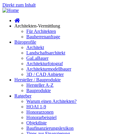
Direkt zum Inhalt
Architekten-Vermittlung
Für Architekten
Bauherrenanfrage
Büroprofile
Architekt
Landschaftsarchitekt
GaLaBauer
Architekturfotograf
Architekturmodellbauer
3D / CAD Anbieter
Hersteller / Bauprodukte
Hersteller A-Z
Bauprodukte
Ratgeber
Warum einen Architekten?
HOAI 1-9
Honorarzonen
Honorarbeispiel
Objektliste
Baufinanzierungslexikon
Tipps zur Finanzierung