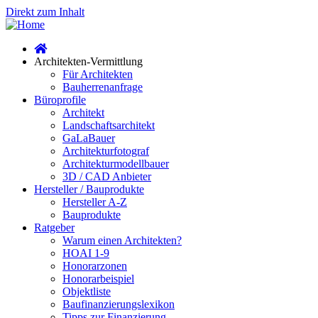
Direkt zum Inhalt
Architekten-Vermittlung
Für Architekten
Bauherrenanfrage
Büroprofile
Architekt
Landschaftsarchitekt
GaLaBauer
Architekturfotograf
Architekturmodellbauer
3D / CAD Anbieter
Hersteller / Bauprodukte
Hersteller A-Z
Bauprodukte
Ratgeber
Warum einen Architekten?
HOAI 1-9
Honorarzonen
Honorarbeispiel
Objektliste
Baufinanzierungslexikon
Tipps zur Finanzierung