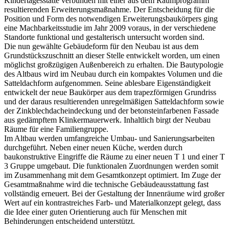
Kindertagesstätte verbunden mit einer aus dem Raumprogramm
resultierenden Erweiterungsmaßnahme. Der Entscheidung für die
Position und Form des notwendigen Erweiterungsbaukörpers ging
eine Machbarkeitsstudie im Jahr 2009 voraus, in der verschiedene
Standorte funktional und gestalterisch untersucht worden sind.
Die nun gewählte Gebäudeform für den Neubau ist aus dem
Grundstückszuschnitt an dieser Stelle entwickelt worden, um einen
möglichst großzügigen Außenbereich zu erhalten. Die Bautypologie
des Altbaus wird im Neubau durch ein kompaktes Volumen und die
Satteldachform aufgenommen. Seine ablesbare Eigenständigkeit
entwickelt der neue Baukörper aus dem trapezförmigen Grundriss
und der daraus resultierenden unregelmäßigen Satteldachform sowie
der Zinkblechdacheindeckung und der betonsteinfarbenen Fassade
aus gedämpftem Klinkermauerwerk. Inhaltlich birgt der Neubau
Räume für eine Familiengruppe.
Im Altbau werden umfangreiche Umbau- und Sanierungsarbeiten
durchgeführt. Neben einer neuen Küche, werden durch
baukonstruktive Eingriffe die Räume zu einer neuen T 1 und einer T
3 Gruppe umgebaut. Die funktionalen Zuordnungen werden somit
im Zusammenhang mit dem Gesamtkonzept optimiert. Im Zuge der
Gesamtmaßnahme wird die technische Gebäudeausstattung fast
vollständig erneuert. Bei der Gestaltung der Innenräume wird großer
Wert auf ein kontrastreiches Farb- und Materialkonzept gelegt, dass
die Idee einer guten Orientierung auch für Menschen mit
Behinderungen entscheidend unterstützt.