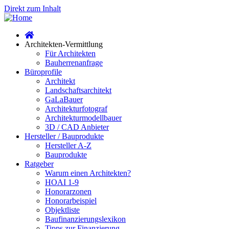
Direkt zum Inhalt
Architekten-Vermittlung
Für Architekten
Bauherrenanfrage
Büroprofile
Architekt
Landschaftsarchitekt
GaLaBauer
Architekturfotograf
Architekturmodellbauer
3D / CAD Anbieter
Hersteller / Bauprodukte
Hersteller A-Z
Bauprodukte
Ratgeber
Warum einen Architekten?
HOAI 1-9
Honorarzonen
Honorarbeispiel
Objektliste
Baufinanzierungslexikon
Tipps zur Finanzierung