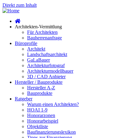
Direkt zum Inhalt
Architekten-Vermittlung
Für Architekten
Bauherrenanfrage
Büroprofile
Architekt
Landschaftsarchitekt
GaLaBauer
Architekturfotograf
Architekturmodellbauer
3D / CAD Anbieter
Hersteller / Bauprodukte
Hersteller A-Z
Bauprodukte
Ratgeber
Warum einen Architekten?
HOAI 1-9
Honorarzonen
Honorarbeispiel
Objektliste
Baufinanzierungslexikon
Tipps zur Finanzierung