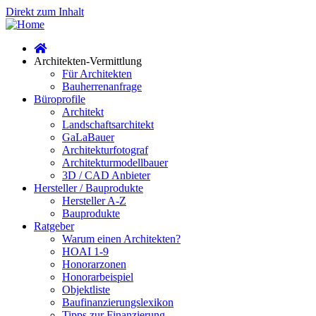
Direkt zum Inhalt
Architekten-Vermittlung
Für Architekten
Bauherrenanfrage
Büroprofile
Architekt
Landschaftsarchitekt
GaLaBauer
Architekturfotograf
Architekturmodellbauer
3D / CAD Anbieter
Hersteller / Bauprodukte
Hersteller A-Z
Bauprodukte
Ratgeber
Warum einen Architekten?
HOAI 1-9
Honorarzonen
Honorarbeispiel
Objektliste
Baufinanzierungslexikon
Tipps zur Finanzierung