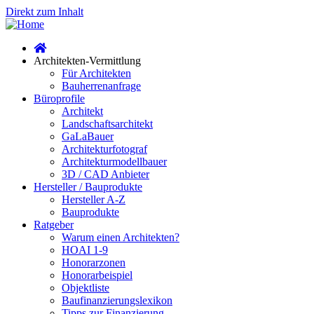
Direkt zum Inhalt
Architekten-Vermittlung
Für Architekten
Bauherrenanfrage
Büroprofile
Architekt
Landschaftsarchitekt
GaLaBauer
Architekturfotograf
Architekturmodellbauer
3D / CAD Anbieter
Hersteller / Bauprodukte
Hersteller A-Z
Bauprodukte
Ratgeber
Warum einen Architekten?
HOAI 1-9
Honorarzonen
Honorarbeispiel
Objektliste
Baufinanzierungslexikon
Tipps zur Finanzierung