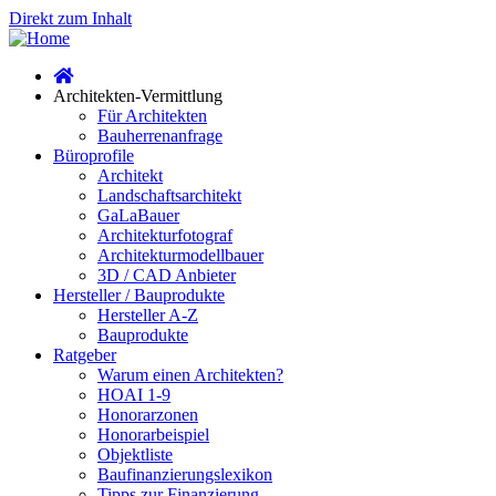
Direkt zum Inhalt
Architekten-Vermittlung
Für Architekten
Bauherrenanfrage
Büroprofile
Architekt
Landschaftsarchitekt
GaLaBauer
Architekturfotograf
Architekturmodellbauer
3D / CAD Anbieter
Hersteller / Bauprodukte
Hersteller A-Z
Bauprodukte
Ratgeber
Warum einen Architekten?
HOAI 1-9
Honorarzonen
Honorarbeispiel
Objektliste
Baufinanzierungslexikon
Tipps zur Finanzierung