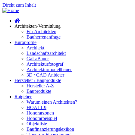
Direkt zum Inhalt
Architekten-Vermittlung
Für Architekten
Bauherrenanfrage
Büroprofile
Architekt
Landschaftsarchitekt
GaLaBauer
Architekturfotograf
Architekturmodellbauer
3D / CAD Anbieter
Hersteller / Bauprodukte
Hersteller A-Z
Bauprodukte
Ratgeber
Warum einen Architekten?
HOAI 1-9
Honorarzonen
Honorarbeispiel
Objektliste
Baufinanzierungslexikon
Tipps zur Finanzierung