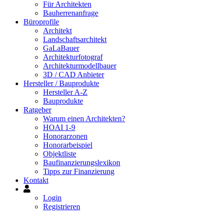
Für Architekten
Bauherrenanfrage
Büroprofile
Architekt
Landschaftsarchitekt
GaLaBauer
Architekturfotograf
Architekturmodellbauer
3D / CAD Anbieter
Hersteller / Bauprodukte
Hersteller A-Z
Bauprodukte
Ratgeber
Warum einen Architekten?
HOAI 1-9
Honorarzonen
Honorarbeispiel
Objektliste
Baufinanzierungslexikon
Tipps zur Finanzierung
Kontakt
Mein
Konto
Login
Registrieren