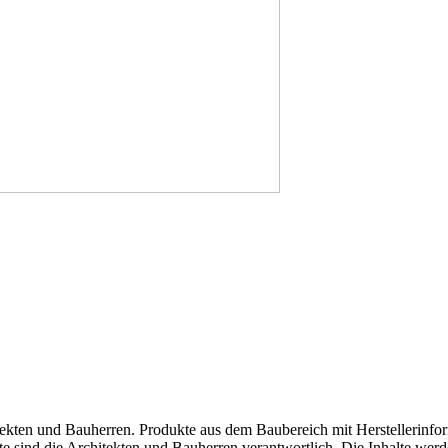
tekten und Bauherren. Produkte aus dem Baubereich mit Herstellerinfor
lte sind die Architekten und Bauherren verantwortlich. Die Inhalte werd