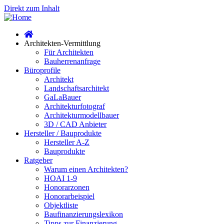
Direkt zum Inhalt
Architekten-Vermittlung
Für Architekten
Bauherrenanfrage
Büroprofile
Architekt
Landschaftsarchitekt
GaLaBauer
Architekturfotograf
Architekturmodellbauer
3D / CAD Anbieter
Hersteller / Bauprodukte
Hersteller A-Z
Bauprodukte
Ratgeber
Warum einen Architekten?
HOAI 1-9
Honorarzonen
Honorarbeispiel
Objektliste
Baufinanzierungslexikon
Tipps zur Finanzierung