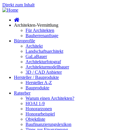
Direkt zum Inhalt
Architekten-Vermittlung
Für Architekten
Bauherrenanfrage
Büroprofile
Architekt
Landschaftsarchitekt
GaLaBauer
Architekturfotograf
Architekturmodellbauer
3D / CAD Anbieter
Hersteller / Bauprodukte
Hersteller A-Z
Bauprodukte
Ratgeber
Warum einen Architekten?
HOAI 1-9
Honorarzonen
Honorarbeispiel
Objektliste
Baufinanzierungslexikon
Tipps zur Finanzierung