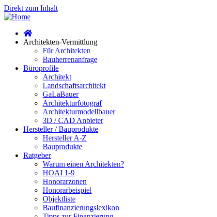
Direkt zum Inhalt
Architekten-Vermittlung
Für Architekten
Bauherrenanfrage
Büroprofile
Architekt
Landschaftsarchitekt
GaLaBauer
Architekturfotograf
Architekturmodellbauer
3D / CAD Anbieter
Hersteller / Bauprodukte
Hersteller A-Z
Bauprodukte
Ratgeber
Warum einen Architekten?
HOAI 1-9
Honorarzonen
Honorarbeispiel
Objektliste
Baufinanzierungslexikon
Tipps zur Finanzierung