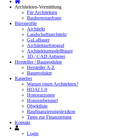
Architekten-Vermittlung
Für Architekten
Bauherrenanfrage
Büroprofile
Architekt
Landschaftsarchitekt
GaLaBauer
Architekturfotograf
Architekturmodellbauer
3D / CAD Anbieter
Hersteller / Bauprodukte
Hersteller A-Z
Bauprodukte
Ratgeber
Warum einen Architekten?
HOAI 1-9
Honorarzonen
Honorarbeispiel
Objektliste
Baufinanzierungslexikon
Tipps zur Finanzierung
Kontakt
Mein
Konto
Login