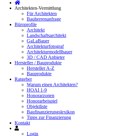
Architekten-Vermittlung
Für Architekten
Bauherrenanfrage
Büroprofile
Architekt
Landschaftsarchitekt
GaLaBauer
Architekturfotograf
Architekturmodellbauer
3D / CAD Anbieter
Hersteller / Bauprodukte
Hersteller A-Z
Bauprodukte
Ratgeber
Warum einen Architekten?
HOAI 1-9
Honorarzonen
Honorarbeispiel
Objektliste
Baufinanzierungslexikon
Tipps zur Finanzierung
Kontakt
Mein
Konto
Login