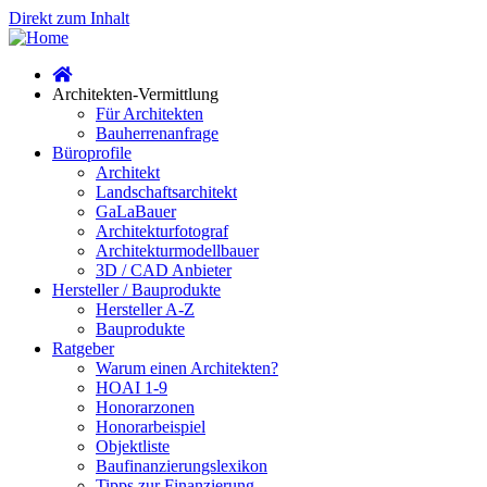
Direkt zum Inhalt
Architekten-Vermittlung
Für Architekten
Bauherrenanfrage
Büroprofile
Architekt
Landschaftsarchitekt
GaLaBauer
Architekturfotograf
Architekturmodellbauer
3D / CAD Anbieter
Hersteller / Bauprodukte
Hersteller A-Z
Bauprodukte
Ratgeber
Warum einen Architekten?
HOAI 1-9
Honorarzonen
Honorarbeispiel
Objektliste
Baufinanzierungslexikon
Tipps zur Finanzierung