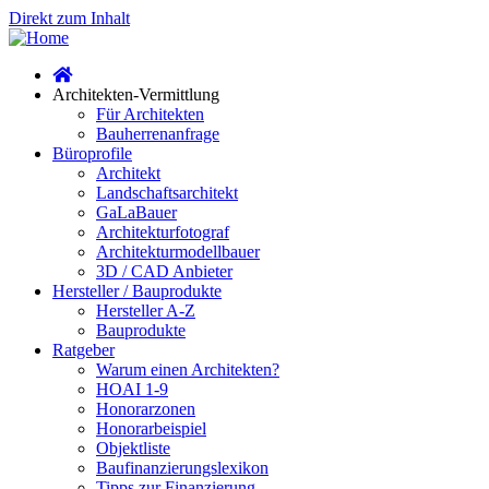
Direkt zum Inhalt
Architekten-Vermittlung
Für Architekten
Bauherrenanfrage
Büroprofile
Architekt
Landschaftsarchitekt
GaLaBauer
Architekturfotograf
Architekturmodellbauer
3D / CAD Anbieter
Hersteller / Bauprodukte
Hersteller A-Z
Bauprodukte
Ratgeber
Warum einen Architekten?
HOAI 1-9
Honorarzonen
Honorarbeispiel
Objektliste
Baufinanzierungslexikon
Tipps zur Finanzierung