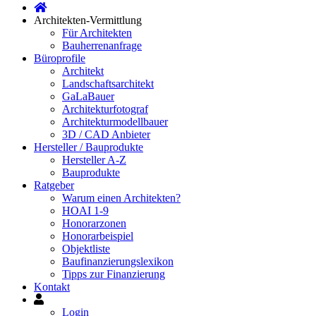
Architekten-Vermittlung
Für Architekten
Bauherrenanfrage
Büroprofile
Architekt
Landschaftsarchitekt
GaLaBauer
Architekturfotograf
Architekturmodellbauer
3D / CAD Anbieter
Hersteller / Bauprodukte
Hersteller A-Z
Bauprodukte
Ratgeber
Warum einen Architekten?
HOAI 1-9
Honorarzonen
Honorarbeispiel
Objektliste
Baufinanzierungslexikon
Tipps zur Finanzierung
Kontakt
Mein
Konto
Login