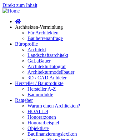
Direkt zum Inhalt
Architekten-Vermittlung
Für Architekten
Bauherrenanfrage
Büroprofile
Architekt
Landschaftsarchitekt
GaLaBauer
Architekturfotograf
Architekturmodellbauer
3D / CAD Anbieter
Hersteller / Bauprodukte
Hersteller A-Z
Bauprodukte
Ratgeber
Warum einen Architekten?
HOAI 1-9
Honorarzonen
Honorarbeispiel
Objektliste
Baufinanzierungslexikon
Tipps zur Finanzierung