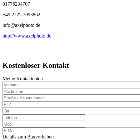
01776234707
‭+49 2225 7093862‬
info@axelphoto.de
http://www.axelphoto.de
Kostenloser Kontakt
Meine Kontaktdaten
Nachname
PLZ
Ort
Telefon
Mobil
E-
Mail
Details zum Bauvorhaben