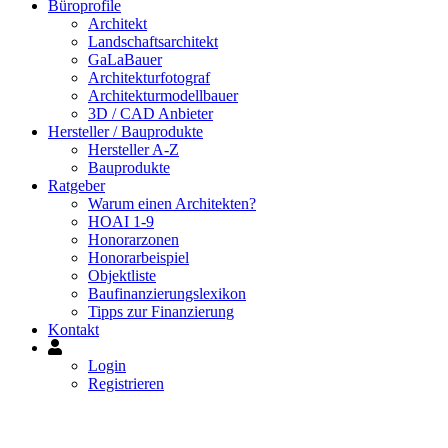
Büroprofile
Architekt
Landschaftsarchitekt
GaLaBauer
Architekturfotograf
Architekturmodellbauer
3D / CAD Anbieter
Hersteller / Bauprodukte
Hersteller A-Z
Bauprodukte
Ratgeber
Warum einen Architekten?
HOAI 1-9
Honorarzonen
Honorarbeispiel
Objektliste
Baufinanzierungslexikon
Tipps zur Finanzierung
Kontakt
Mein
Konto
Login
Registrieren