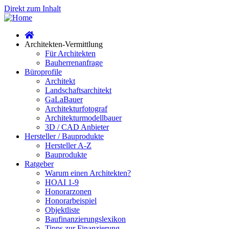
Direkt zum Inhalt
Architekten-Vermittlung
Für Architekten
Bauherrenanfrage
Büroprofile
Architekt
Landschaftsarchitekt
GaLaBauer
Architekturfotograf
Architekturmodellbauer
3D / CAD Anbieter
Hersteller / Bauprodukte
Hersteller A-Z
Bauprodukte
Ratgeber
Warum einen Architekten?
HOAI 1-9
Honorarzonen
Honorarbeispiel
Objektliste
Baufinanzierungslexikon
Tipps zur Finanzierung