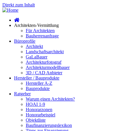
Direkt zum Inhalt
Architekten-Vermittlung
Für Architekten
Bauherrenanfrage
Büroprofile
Architekt
Landschaftsarchitekt
GaLaBauer
Architekturfotograf
Architekturmodellbauer
3D / CAD Anbieter
Hersteller / Bauprodukte
Hersteller A-Z
Bauprodukte
Ratgeber
Warum einen Architekten?
HOAI 1-9
Honorarzonen
Honorarbeispiel
Objektliste
Baufinanzierungslexikon
Tipps zur Finanzierung