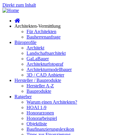
Direkt zum Inhalt
Architekten-Vermittlung
Für Architekten
Bauherrenanfrage
Büroprofile
Architekt
Landschaftsarchitekt
GaLaBauer
Architekturfotograf
Architekturmodellbauer
3D / CAD Anbieter
Hersteller / Bauprodukte
Hersteller A-Z
Bauprodukte
Ratgeber
Warum einen Architekten?
HOAI 1-9
Honorarzonen
Honorarbeispiel
Objektliste
Baufinanzierungslexikon
Tipps zur Finanzierung