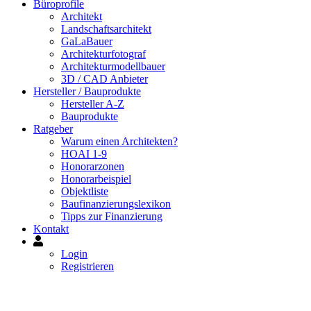
Büroprofile
Architekt
Landschaftsarchitekt
GaLaBauer
Architekturfotograf
Architekturmodellbauer
3D / CAD Anbieter
Hersteller / Bauprodukte
Hersteller A-Z
Bauprodukte
Ratgeber
Warum einen Architekten?
HOAI 1-9
Honorarzonen
Honorarbeispiel
Objektliste
Baufinanzierungslexikon
Tipps zur Finanzierung
Kontakt
Mein
Konto
Login
Registrieren