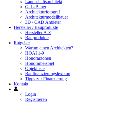
Landschaftsarchitekt
GaLaBauer
Architekturfotograf
Architekturmodellbauer
3D / CAD Anbieter
Hersteller / Bauprodukte
Hersteller A-Z
Bauprodukte
Ratgeber
Warum einen Architekten?
HOAI 1-9
Honorarzonen
Honorarbeispiel
Objektliste
Baufinanzierungslexikon
Tipps zur Finanzierung
Kontakt
Mein
Konto
Login
Registrieren