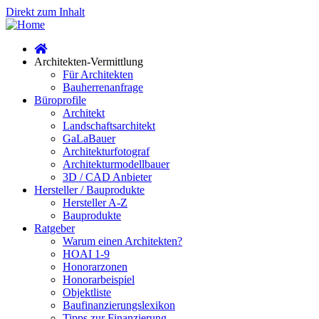
Direkt zum Inhalt
Architekten-Vermittlung
Für Architekten
Bauherrenanfrage
Büroprofile
Architekt
Landschaftsarchitekt
GaLaBauer
Architekturfotograf
Architekturmodellbauer
3D / CAD Anbieter
Hersteller / Bauprodukte
Hersteller A-Z
Bauprodukte
Ratgeber
Warum einen Architekten?
HOAI 1-9
Honorarzonen
Honorarbeispiel
Objektliste
Baufinanzierungslexikon
Tipps zur Finanzierung