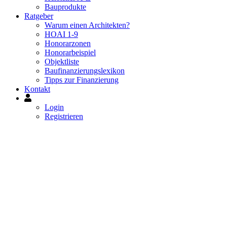
Bauprodukte
Ratgeber
Warum einen Architekten?
HOAI 1-9
Honorarzonen
Honorarbeispiel
Objektliste
Baufinanzierungslexikon
Tipps zur Finanzierung
Kontakt
Mein
Konto
Login
Registrieren