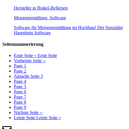
Hersteller in Brakel-Bellersen
Mengenermittlung, Software
Software für Mengenermittlung im Hochbau! Der Spezialist
Hasenbein Software
Seitennummerierung
Erste Seite
« Erste Seite
Vorherige Seite
‹‹
Page
1
Page
2
Aktuelle Seite
3
Page
4
Page
5
Page
6
Page
7
Page
8
Page
9
Nächste Seite
››
Letzte Seite
Letzte Seite »