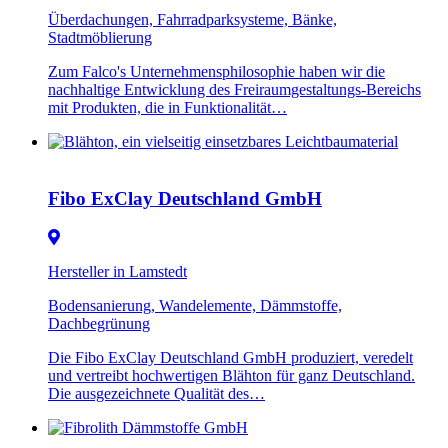
Überdachungen, Fahrradparksysteme, Bänke,
Stadtmöblierung
Zum Falco's Unternehmensphilosophie haben wir die
nachhaltige Entwicklung des Freiraumgestaltungs-Bereichs
mit Produkten, die in Funktionalität…
Fibo ExClay Deutschland GmbH
Hersteller in Lamstedt
Bodensanierung, Wandelemente, Dämmstoffe,
Dachbegrünung
Die Fibo ExClay Deutschland GmbH produziert, veredelt
und vertreibt hochwertigen Blähton für ganz Deutschland.
Die ausgezeichnete Qualität des…