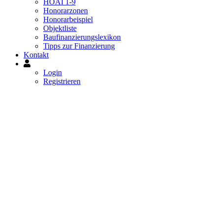
HOAI 1-9
Honorarzonen
Honorarbeispiel
Objektliste
Baufinanzierungslexikon
Tipps zur Finanzierung
Kontakt
Mein
Konto
Login
Registrieren