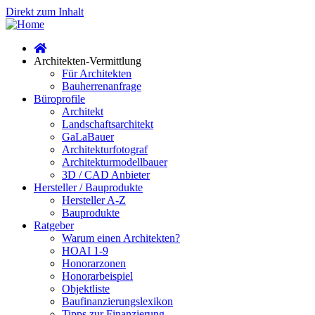
Direkt zum Inhalt
Architekten-Vermittlung
Für Architekten
Bauherrenanfrage
Büroprofile
Architekt
Landschaftsarchitekt
GaLaBauer
Architekturfotograf
Architekturmodellbauer
3D / CAD Anbieter
Hersteller / Bauprodukte
Hersteller A-Z
Bauprodukte
Ratgeber
Warum einen Architekten?
HOAI 1-9
Honorarzonen
Honorarbeispiel
Objektliste
Baufinanzierungslexikon
Tipps zur Finanzierung