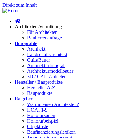
Direkt zum Inhalt
Architekten-Vermittlung
Für Architekten
Bauherrenanfrage
Büroprofile
Architekt
Landschaftsarchitekt
GaLaBauer
Architekturfotograf
Architekturmodellbauer
3D / CAD Anbieter
Hersteller / Bauprodukte
Hersteller A-Z
Bauprodukte
Ratgeber
Warum einen Architekten?
HOAI 1-9
Honorarzonen
Honorarbeispiel
Objektliste
Baufinanzierungslexikon
Tipps zur Finanzierung