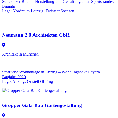
Schladitzer Bucht - Herstellung und Gestaltung eines Sportstrandes
Baujahr:
Lage: Nordraum Leipzig, Freistaat Sachsen
Neumann 2.0 Architekten GbR
Architekt in München
Staatliche Wohnanlage in Anzing – Wohnungspakt Bayern
Baujahr: 2020
Lage: Anzing, Ortsteil Oblfing
Gropper Gala-Bau Gartengestaltung