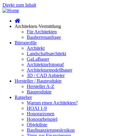
Direkt zum Inhalt
Architekten-Vermittlung
Für Architekten
Bauherrenanfrage
Büroprofile
Architekt
Landschaftsarchitekt
GaLaBauer
Architekturfotograf
Architekturmodellbauer
3D / CAD Anbieter
Hersteller / Bauprodukte
Hersteller A-Z
Bauprodukte
Ratgeber
Warum einen Architekten?
HOAI 1-9
Honorarzonen
Honorarbeispiel
Objektliste
Baufinanzierungslexikon
Tipps zur Finanzierung