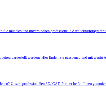
en Sie mühelos und unverbindlich professionelle Architekturfotografen
abgetreu dargestellt werden? Hier finden Sie passgenau und mit wenig 
rleben? Unsere professionellen 3D/ CAD Partner helfen Ihnen garantiert