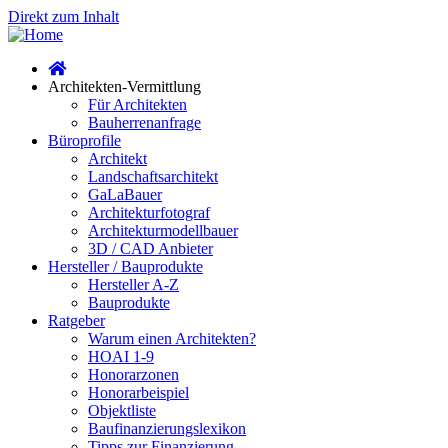
Direkt zum Inhalt
Architekten-Vermittlung
Für Architekten
Bauherrenanfrage
Büroprofile
Architekt
Landschaftsarchitekt
GaLaBauer
Architekturfotograf
Architekturmodellbauer
3D / CAD Anbieter
Hersteller / Bauprodukte
Hersteller A-Z
Bauprodukte
Ratgeber
Warum einen Architekten?
HOAI 1-9
Honorarzonen
Honorarbeispiel
Objektliste
Baufinanzierungslexikon
Tipps zur Finanzierung