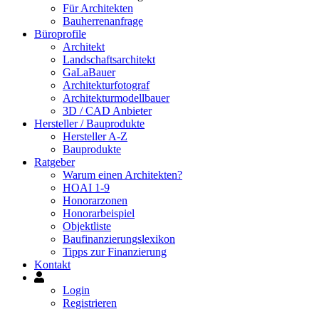
Für Architekten
Bauherrenanfrage
Büroprofile
Architekt
Landschaftsarchitekt
GaLaBauer
Architekturfotograf
Architekturmodellbauer
3D / CAD Anbieter
Hersteller / Bauprodukte
Hersteller A-Z
Bauprodukte
Ratgeber
Warum einen Architekten?
HOAI 1-9
Honorarzonen
Honorarbeispiel
Objektliste
Baufinanzierungslexikon
Tipps zur Finanzierung
Kontakt
Mein
Konto
Login
Registrieren